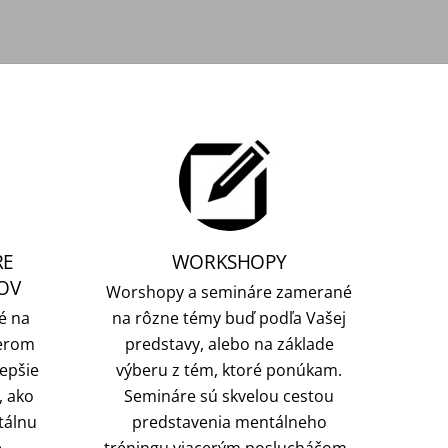
RE
WORKSHOPY
OV
Worshopy a semináre zamerané
é na
na rôzne témy buď podľa Vašej
nerom
predstavy, alebo na základe
lepšie
výberu z tém, ktoré ponúkam.
, ako
Semináre sú skvelou cestou
tálnu
predstavenia mentálneho
e
tréningu viacerým poslucháčom.