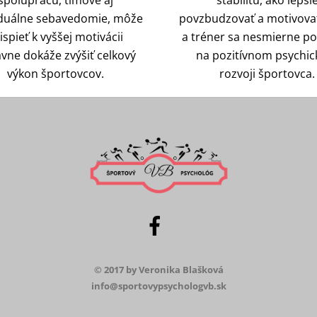
iduálne sebavedomie, môže
povzbudzovať a motivovať
ispieť k vyššej motivácii
a tréner sa nesmierne po
avne dokáže zvýšiť celkový
na pozitívnom psychi
výkon športovcov.
rozvoji športovca.
© 2017 by Veronika Blašková
info@sportovypsychologvb.sk