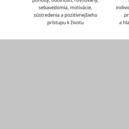
sebavedomia, motivácie,
indiv
sústredenia a pozitívnejšieho
pr
prístupu k životu
a hl