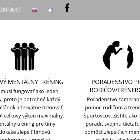
ONTAKT
VÝ MENTÁLNY TRÉNING
PORADENSTVO P
RODIČOV/TRÉNER
 musí fungovať ako jeden
k, preto je potrebné každý
Poradenstvo zameran
 článok adekvátne trénovať,
pomoc rodičom a tré
l celkový výkon maximálny.
športovcov. Zistite ako 
ntálny tréning pre tímy
poradiť svojmu dieťaťu
dokáže zlepšiť tímovú
pomôcť zlepšiť ich men
spoluprácu, tímové aj
stabilitu, ako lepši