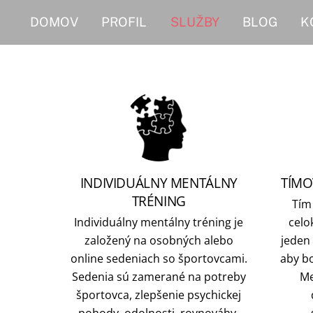
Skip
DOMOV
PROFIL
SLUŽBY
BLOG
K
to
content
INDIVIDUÁLNY MENTÁLNY
TÍMO
TRÉNING
Tím
Individuálny mentálny tréning je
celo
založený na osobných alebo
jeden
online sedeniach so športovcami.
aby bo
Sedenia sú zamerané na potreby
Me
športovca, zlepšenie psychickej
pohody, odolnosti, rovnováhy,