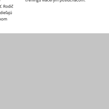
. Rodič
dieľajú
ckom