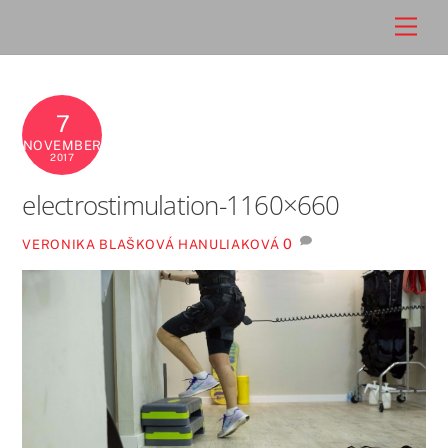
Skip
Men
to
content
7
NOVEMBER
2017
electrostimulation-1160×660
0
VERONIKA BLAŠKOVÁ HANULIAKOVÁ