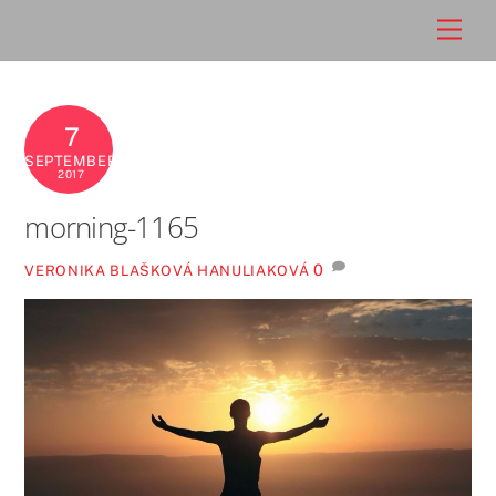
Skip
Men
to
content
7
SEPTEMBER
2017
morning-1165
0
VERONIKA BLAŠKOVÁ HANULIAKOVÁ