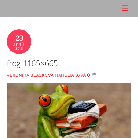
Skip
Men
to
content
23
APRÍL
2018
frog-1165×665
0
VERONIKA BLAŠKOVÁ HANULIAKOVÁ