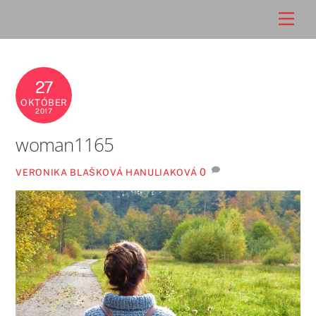
Skip
Men
to
content
27
OKTÓBER
2017
woman1165
0
VERONIKA BLAŠKOVÁ HANULIAKOVÁ