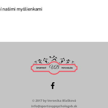
ní našimi myšlienkami
© 2017 by Veronika Blašková
info@sportovypsychologvb.sk