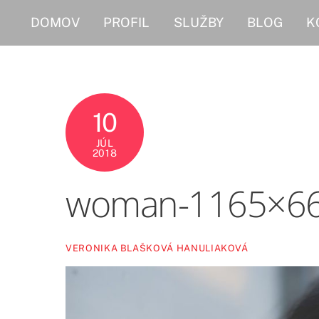
Skip
DOMOV
PROFIL
SLUŽBY
BLOG
K
to
content
10
JÚL
2018
woman-1165×66
VERONIKA BLAŠKOVÁ HANULIAKOVÁ