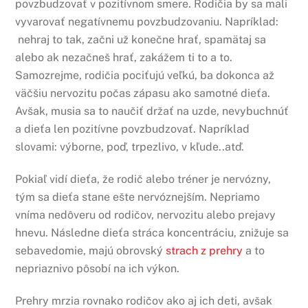
povzbudzovať v pozitívnom smere. Rodičia by sa mali
vyvarovať negatívnemu povzbudzovaniu. Napríklad:
nehraj to tak, začni už konečne hrať, spamätaj sa
alebo ak nezačneš hrať, zakážem ti to a to.
Samozrejme, rodičia pociťujú veľkú, ba dokonca až
väčšiu nervozitu počas zápasu ako samotné dieťa.
Avšak, musia sa to naučiť držať na uzde, nevybuchnúť
a dieťa len pozitívne povzbudzovať. Napríklad
slovami: výborne, poď, trpezlivo, v kľude..atď.
Pokiaľ vidí dieťa, že rodič alebo tréner je nervózny,
tým sa dieťa stane ešte nervóznejším. Nepriamo
vníma nedôveru od rodičov, nervozitu alebo prejavy
hnevu. Následne dieťa stráca koncentráciu, znižuje sa
sebavedomie, majú obrovský
strach z prehry
a to
nepriaznivo pôsobí na ich výkon.
Prehry mrzia rovnako rodičov ako aj ich deti, avšak