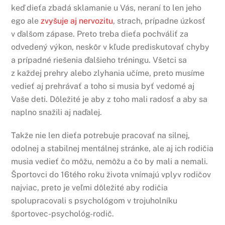
keď dieťa zbadá sklamanie u Vás, neraní to len jeho
ego ale
zvyšuje aj nervozitu
, strach, prípadne úzkosť
v ďalšom zápase. Preto treba dieťa pochváliť za
odvedený výkon, neskôr v kľude prediskutovať chyby
a prípadné riešenia ďalšieho tréningu. Všetci sa
z každej prehry alebo zlyhania učíme, preto musíme
vedieť aj prehrávať a toho si musia byť vedomé aj
Vaše deti. Dôležité je aby z toho mali radosť a aby sa
naplno snažili aj naďalej.
Takže nie len dieťa potrebuje pracovať na silnej,
odolnej a stabilnej mentálnej stránke, ale aj ich rodičia
musia vedieť čo môžu, nemôžu a čo by mali a nemali.
Športovci do 16tého roku života vnímajú vplyv rodičov
najviac, preto je veľmi dôležité aby rodičia
spolupracovali s psychológom v trojuholníku
športovec-psychológ-rodič.