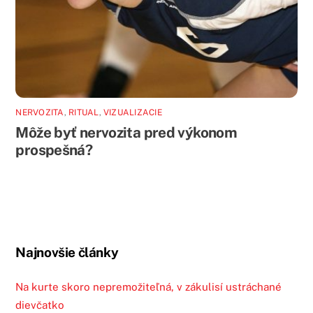
NERVOZITA
,
RITUAL
,
VIZUALIZACIE
Môže byť nervozita pred výkonom
prospešná?
Najnovšie články
Na kurte skoro nepremožiteľná, v zákulisí ustráchané
dievčatko