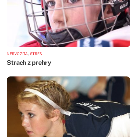
NERVOZITA
,
STRES
Strach z prehry