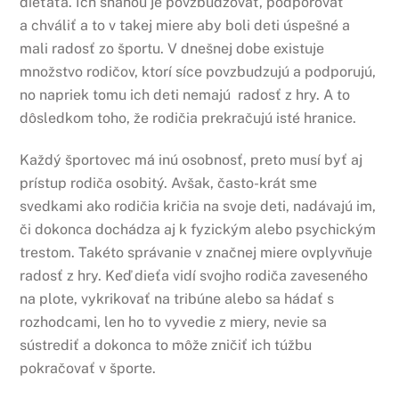
dieťaťa. Ich snahou je povzbudzovať, podporovať
a chváliť a to v takej miere aby boli deti úspešné a
mali radosť zo športu. V dnešnej dobe existuje
množstvo rodičov, ktorí síce povzbudzujú a podporujú,
no napriek tomu ich deti nemajú radosť z hry. A to
dôsledkom toho, že rodičia prekračujú isté hranice.
Každý športovec má inú osobnosť, preto musí byť aj
prístup rodiča osobitý. Avšak, často-krát sme
svedkami ako rodičia kričia na svoje deti, nadávajú im,
či dokonca dochádza aj k fyzickým alebo psychickým
trestom. Takéto správanie v značnej miere ovplyvňuje
radosť z hry. Keď dieťa vidí svojho rodiča zaveseného
na plote, vykrikovať na tribúne alebo sa hádať s
rozhodcami, len ho to vyvedie z miery, nevie sa
sústrediť a dokonca to môže zničiť ich túžbu
pokračovať v športe.