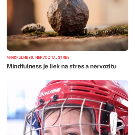
MINDFULNESS
,
NERVOZITA
,
STRES
Mindfulness je liek na stres a nervozitu