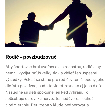
Rodič – povzbudzovač
Aby športovec hral uvoľnene a s radosťou, rodičia by
nemali vyvíjať príliš veľký tlak a vidieť len úspešné
výsledky. Pokiaľ sa stanú pre rodičov len úspechy jeho
dieťaťa pozitívne, bude to vidieť rovnako aj jeho dieťa.
Následne sú deti spokojné len keď vyhrajú. To
spôsobuje obrovskú nervozitu, nedôveru, nechuť
a odmietanie. Deti treba v kľude podporovať a