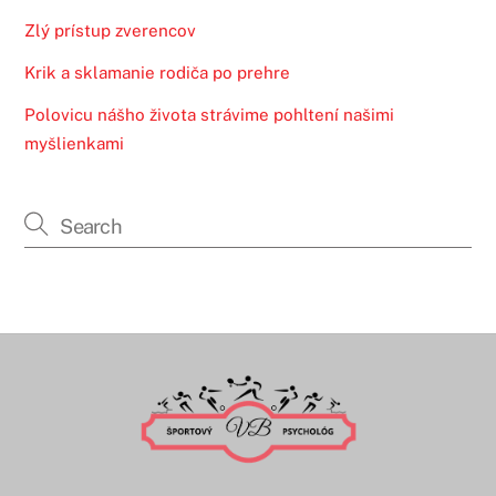
Zlý prístup zverencov
Krik a sklamanie rodiča po prehre
Polovicu nášho života strávime pohltení našimi
myšlienkami