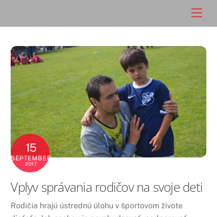
Skip
Men
to
content
15
SEPTEMBER
2017
Vplyv správania rodičov na svoje deti
Rodičia hrajú ústrednú úlohu v športovom živote