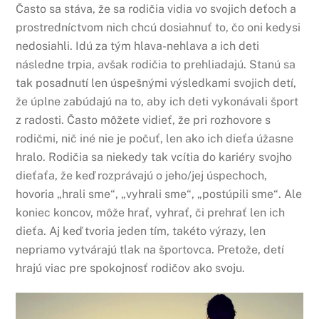
Často sa stáva, že sa rodičia vidia vo svojich deťoch a
prostredníctvom nich chcú dosiahnuť to, čo oni kedysi
nedosiahli. Idú za tým hlava-nehlava a ich deti
následne trpia, avšak rodičia to prehliadajú. Stanú sa
tak posadnutí len úspešnými výsledkami svojich detí,
že úplne zabúdajú na to, aby ich deti vykonávali šport
z radosti. Často môžete vidieť, že pri rozhovore s
rodičmi, nič iné nie je počuť, len ako ich dieťa úžasne
hralo. Rodičia sa niekedy tak vcítia do kariéry svojho
dieťaťa, že keď rozprávajú o jeho/jej úspechoch,
hovoria „hrali sme“, „vyhrali sme“, „postúpili sme“. Ale
koniec koncov, môže hrať, vyhrať, či prehrať len ich
dieťa. Aj keď tvoria jeden tím, takéto výrazy, len
nepriamo vytvárajú tlak na športovca. Pretože, detí
hrajú viac pre spokojnosť rodičov ako svoju.