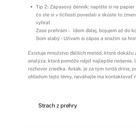
Tip 2: Zápasový denník: napíšte si na papier
čo ste si v tichosti povedali a skúste to zm
vyhrať
Zase prehrám – Idem ďalej, bojujem až do k
Som slabý – Užívam si zápas a snažím sa hrať
Existuje množstvo ďalších metód, ktoré dokážu z
analýza, ktorá pomôže nájsť najlepšie riešenie.
rozhovor zriedka. Avšak, je za tým tvrdá drina, 
ohľadom tejto témy, neváhajte ma kontaktovať 
Strach z prehry