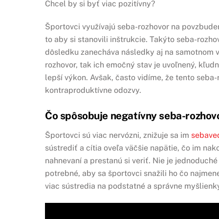
Chcel by si byť viac pozitívny?
Športovci využívajú seba-rozhovor na povzbudeni
to aby si stanovili inštrukcie. Takýto seba-ro
dôsledku zanecháva následky aj na samotnom vý
rozhovor, tak ich emočný stav je uvoľnený, kľudn
lepší výkon. Avšak, často vidíme, že tento seba
kontraproduktívne odozvy.
Čo spôsobuje negatívny seba-rozhov
Športovci sú viac nervózni, znižuje sa im
sebave
sústrediť a cítia oveľa väčšie napätie, čo im na
nahnevaní a prestanú si veriť. Nie je jednoduc
potrebné, aby sa športovci snažili ho čo najmene
viac sústredia na podstatné a správne myšlienk