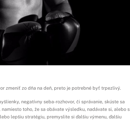
r zmeniť zo dňa na deň, preto je potrebné byť trpezlivý.
 myšlienky, negatívny seba-rozhovor, či správanie, skúste sa
namiesto toho, že sa obávate výsledku, nadávate si, alebo s
alebo lepšiu stratégiu, premyslite si ďalšiu výmenu, ďalšiu