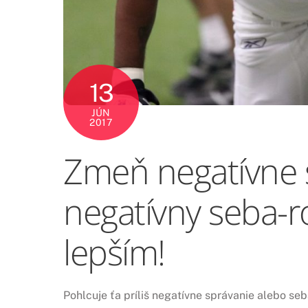
13
JÚN
2017
Zmeň negatívne 
negatívny seba-r
lepším!
Pohlcuje ťa príliš negatívne správanie alebo se