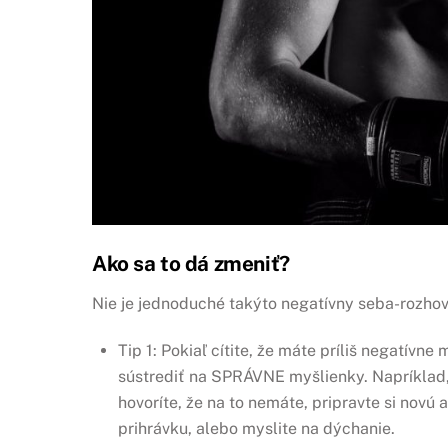
Ako sa to dá zmeniť?
Nie je jednoduché takýto negatívny seba-rozhovo
Tip 1: Pokiaľ cítite, že máte príliš negatívne
sústrediť na SPRÁVNE myšlienky. Napríklad, 
hovoríte, že na to nemáte, pripravte si novú 
prihrávku, alebo myslite na dýchanie.