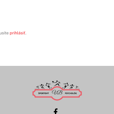
usíte
prihlásiť
.