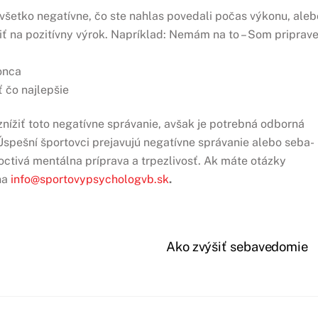
 všetko negatívne, čo ste nahlas povedali počas výkonu, aleb
eniť na pozitívny výrok. Napríklad: Nemám na to – Som priprav
onca
 čo najlepšie
nížiť toto negatívne správanie, avšak je potrebná odborná
 Úspešní športovci prejavujú negatívne správanie alebo seba-
poctivá mentálna príprava a trpezlivosť. Ak máte otázky
na
info@sportovypsychologvb.sk
.
Ako zvýšiť sebavedomie