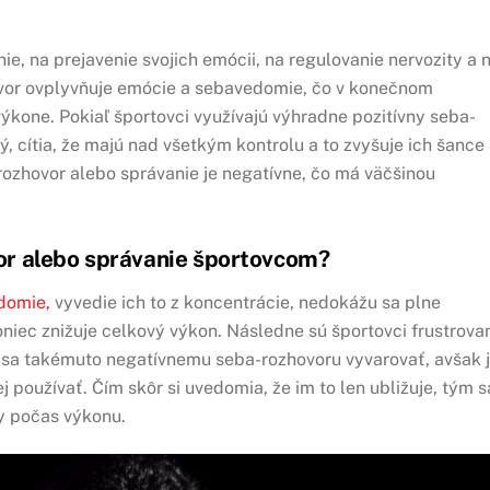
e, na prejavenie svojich emócii, na regulovanie nervozity a 
zhovor ovplyvňuje emócie a sebavedomie, čo v konečnom
kone. Pokiaľ športovci využívajú výhradne pozitívny seba-
ý, cítia, že majú nad všetkým kontrolu a to zvyšuje ich šance
-rozhovor alebo správanie je negatívne, čo má väčšinou
or alebo správanie športovcom?
domie,
vyvedie ich to z koncentrácie, nedokážu sa plne
koniec znižuje celkový výkon. Následne sú športovci frustrovan
hé sa takémuto negatívnemu seba-rozhovoru vyvarovať, avšak 
j používať. Čím skôr si uvedomia, že im to len ubližuje, tým s
y počas výkonu.