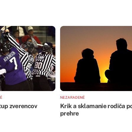
É
NEZARADENÉ
stup zverencov
Krik a sklamanie rodiča p
prehre